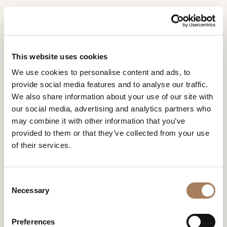
RU
Home
Магазины
ЗАПРОС
ПРОДУКТЫ
This website uses cookies
ИНФОРМАЦИИ
We use cookies to personalise content and ads, to
ДИЗАЙНЕРЫ
provide social media features and to analyse our traffic.
Имя
МАГАЗИНЫ
ПОМЕЩЕНИЯ
We also share information about your use of our site with
и
our social media, advertising and analytics partners who
Компания
МАТЕРИАЛЫ
фамилия
may combine it with other information that you’ve
ИСПОЛЬЗОВАТЬ МЕСТОПОЛОЖЕНИЕ
*
*
КОНТРАКТ
provided to them or that they’ve collected from your use
Номер
of their services.
Фильтры
телефона
ПРЕДПРИЯТИЕ
*
Нация
NEWSROOM
*
*
C
ФЛАГМАНСКИЙ САЛОН В МИЛАНЕ
ЗАГРУЗКА
Necessary
o
Город
n
МАГАЗИНЫ
*
Via Borgospesso 11 Milano, Italy
s
Типология
Preferences
КОНТАКТЫ