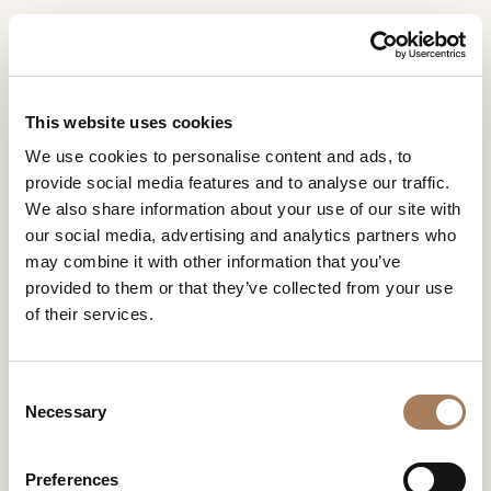
RU
Home
Предприятие
Концепция устойчивого развития
ЗАПРОС
ПРОДУКТЫ
This website uses cookies
ИНФОРМАЦИИ
КОНЦЕПЦИЯ УСТОЙЧИВОГО
We use cookies to personalise content and ads, to
ДИЗАЙНЕРЫ
provide social media features and to analyse our traffic.
РАЗВИТИЯ
Имя
ПОМЕЩЕНИЯ
We also share information about your use of our site with
и
От сырья до технологий обработки, от сознательного
our social media, advertising and analytics partners who
Компания
МАТЕРИАЛЫ
фамилия
использования энергии в производственных процессах
may combine it with other information that you’ve
до транспорта, от заботы о людях до заботы об
*
*
КОНТРАКТ
provided to them or that they’ve collected from your use
окружающей среде, в которой они живут и работают.
Номер
Устойчивое развитие для Turri – это добродетельный
of their services.
телефона
ПРЕДПРИЯТИЕ
путь в непрерывном развитии, в который
*
Нация
вкладывается вся душа бренда и различных сфер его
NEWSROOM
*
деятельности.
*
C
ЗАГРУЗКА
Necessary
o
Город
n
МАГАЗИНЫ
*
s
Типология
Preferences
КОНТАКТЫ