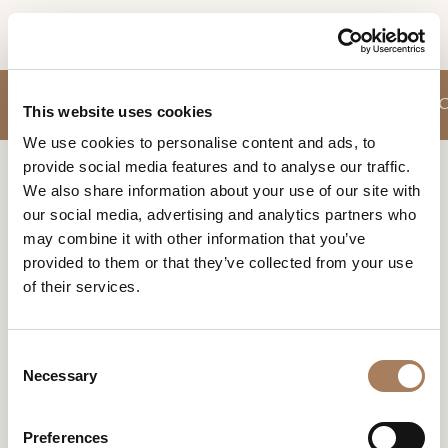
RU
ЗАПРОС
ДИВАНЫ
КРЕСЛИЦА
ШКАФЫ ДЛЯ СТОЛОВЫХ И ГОСТИНЫХ
ПРОДУКТЫ
This website uses cookies
ИНФОРМАЦИИ
We use cookies to personalise content and ads, to
ДИЗАЙНЕРЫ
provide social media features and to analyse our traffic.
Имя
Home
Продукты
ПОМЕЩЕНИЯ
We also share information about your use of our site with
и
our social media, advertising and analytics partners who
Компания
МАТЕРИАЛЫ
фамилия
ПРОДУКТЫ
may combine it with other information that you’ve
*
*
КОНТРАКТ
provided to them or that they’ve collected from your use
Превосходные материалы, сложные
Номер
пропорциональные балансы, драгоценные детали,
of their services.
телефона
ПРЕДПРИЯТИЕ
которые облагораживают чистую геометрию, строгий
*
Нация
и элегантный язык, выражающий концепцию
NEWSROOM
*
подлинной красоты через изысканность отделки,
*
C
ЗАГРУЗКА
изысканные цветовые сочетания, улучшающие
Necessary
o
Город
технику, которая становится украшением.
n
МАГАЗИНЫ
*
s
Типология
Preferences
КОНТАКТЫ