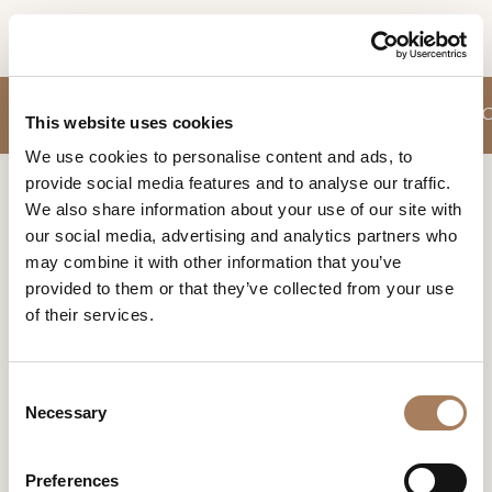
RU
ЗАПРОС
ДИВАНЫ
КРЕСЛИЦА
ШКАФЫ ДЛЯ СТОЛОВЫХ И ГОСТИНЫХ
ПРОДУКТЫ
This website uses cookies
ИНФОРМАЦИИ
We use cookies to personalise content and ads, to
ДИЗАЙНЕРЫ
provide social media features and to analyse our traffic.
Имя
Home
Продукты
Heritage Кровати
ПОМЕЩЕНИЯ
We also share information about your use of our site with
и
our social media, advertising and analytics partners who
Компания
МАТЕРИАЛЫ
фамилия
HERITAGE КРОВАТИ
may combine it with other information that you’ve
*
*
КОНТРАКТ
provided to them or that they’ve collected from your use
Turri Heritage Кровати
Номер
of their services.
телефона
ПРЕДПРИЯТИЕ
*
Нация
NEWSROOM
*
*
C
ЗАГРУЗКА
Necessary
o
Город
n
МАГАЗИНЫ
*
Продотт
Коллекци
Дизайне
s
Типология
о
я
ры
Preferences
КОНТАКТЫ