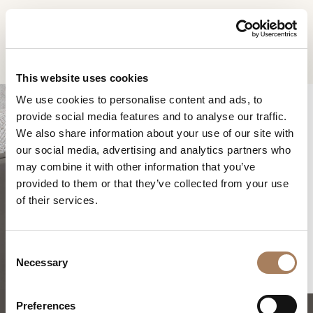
RU
Home
Продукты
Blossom Кресло
ЗАПРОС
ПРОДУКТЫ
This website uses cookies
ИНФОРМАЦИИ
We use cookies to personalise content and ads, to
ДИЗАЙНЕРЫ
provide social media features and to analyse our traffic.
Имя
ПОМЕЩЕНИЯ
We also share information about your use of our site with
и
our social media, advertising and analytics partners who
Компания
МАТЕРИАЛЫ
фамилия
may combine it with other information that you’ve
*
*
КОНТРАКТ
provided to them or that they’ve collected from your use
Номер
BLOSSOM КРЕСЛО
of their services.
телефона
ПРЕДПРИЯТИЕ
*
Нация
NEWSROOM
*
*
C
ЗАГРУЗКА
Necessary
o
Город
n
МАГАЗИНЫ
*
s
Типология
Preferences
КОНТАКТЫ