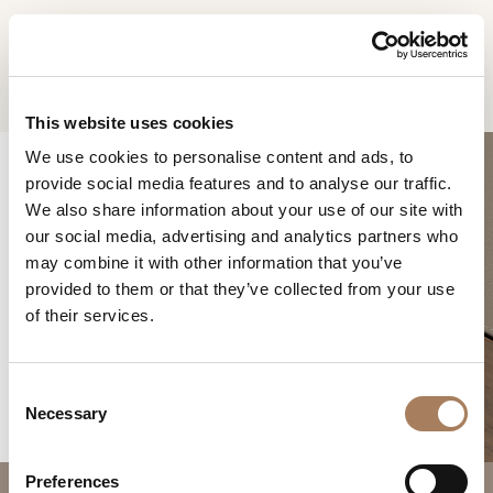
RU
Home
Продукты
Blues Прикроватная тумба
ЗАПРОС
ПРОДУКТЫ
This website uses cookies
ИНФОРМАЦИИ
We use cookies to personalise content and ads, to
ДИЗАЙНЕРЫ
provide social media features and to analyse our traffic.
Имя
ПОМЕЩЕНИЯ
We also share information about your use of our site with
и
our social media, advertising and analytics partners who
BLUES
Компания
МАТЕРИАЛЫ
фамилия
may combine it with other information that you’ve
*
ПРИКРОВАТНАЯ
*
КОНТРАКТ
provided to them or that they’ve collected from your use
Номер
ТУМБА
of their services.
телефона
ПРЕДПРИЯТИЕ
*
Нация
NEWSROOM
*
*
C
ЗАГРУЗКА
Necessary
o
Город
n
МАГАЗИНЫ
*
s
Типология
Preferences
КОНТАКТЫ