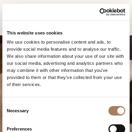
RU
Home
Продукты
Noir консоль
ЗАПРОС
ПРОДУКТЫ
This website uses cookies
ИНФОРМАЦИИ
We use cookies to personalise content and ads, to
ДИЗАЙНЕРЫ
provide social media features and to analyse our traffic.
Имя
ПОМЕЩЕНИЯ
We also share information about your use of our site with
и
our social media, advertising and analytics partners who
Компания
МАТЕРИАЛЫ
фамилия
may combine it with other information that you’ve
*
*
КОНТРАКТ
provided to them or that they’ve collected from your use
Номер
NOIR КОНСОЛЬ
of their services.
телефона
ПРЕДПРИЯТИЕ
*
Нация
NEWSROOM
*
*
C
ЗАГРУЗКА
Necessary
o
Город
n
МАГАЗИНЫ
*
s
Типология
Preferences
КОНТАКТЫ