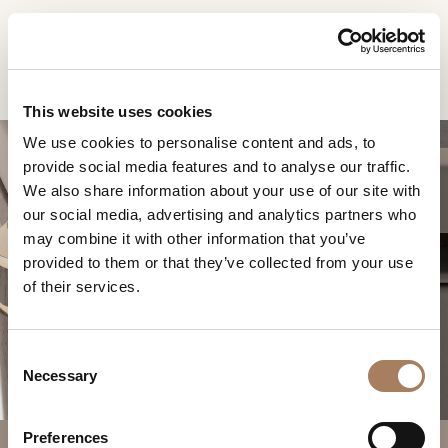
RU
Home
Продукты
Pinnacle БУФЕТ
ЗАПРОС
ПРОДУКТЫ
This website uses cookies
ИНФОРМАЦИИ
We use cookies to personalise content and ads, to
ДИЗАЙНЕРЫ
provide social media features and to analyse our traffic.
Имя
ПОМЕЩЕНИЯ
We also share information about your use of our site with
и
our social media, advertising and analytics partners who
Компания
МАТЕРИАЛЫ
фамилия
may combine it with other information that you’ve
*
*
КОНТРАКТ
provided to them or that they’ve collected from your use
Номер
PINNACLE БУФЕТ
of their services.
телефона
ПРЕДПРИЯТИЕ
*
Нация
NEWSROOM
*
*
C
ЗАГРУЗКА
Necessary
o
Город
n
МАГАЗИНЫ
*
s
Типология
Preferences
КОНТАКТЫ