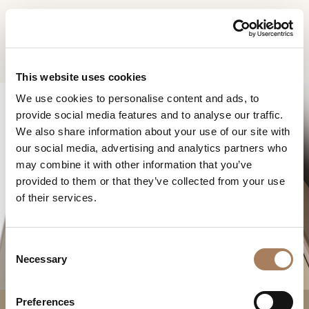
RU
Home
Продукты
Roma Зеркало
ЗАПРОС
ПРОДУКТЫ
This website uses cookies
ИНФОРМАЦИИ
We use cookies to personalise content and ads, to
ДИЗАЙНЕРЫ
provide social media features and to analyse our traffic.
Имя
ПОМЕЩЕНИЯ
We also share information about your use of our site with
и
our social media, advertising and analytics partners who
Компания
МАТЕРИАЛЫ
фамилия
may combine it with other information that you’ve
*
*
КОНТРАКТ
provided to them or that they’ve collected from your use
Номер
ROMA ЗЕРКАЛО
of their services.
телефона
ПРЕДПРИЯТИЕ
*
Нация
NEWSROOM
*
*
C
ЗАГРУЗКА
Necessary
o
Город
n
МАГАЗИНЫ
*
s
Типология
Preferences
КОНТАКТЫ