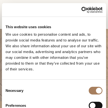
RU
Home
Продукты
Zero ковёр полосы
ЗАПРОС
ПРОДУКТЫ
This website uses cookies
ИНФОРМАЦИИ
We use cookies to personalise content and ads, to
ДИЗАЙНЕРЫ
provide social media features and to analyse our traffic.
Имя
ПОМЕЩЕНИЯ
We also share information about your use of our site with
и
our social media, advertising and analytics partners who
Компания
МАТЕРИАЛЫ
фамилия
may combine it with other information that you’ve
*
ZERO КОВЁР
*
КОНТРАКТ
provided to them or that they’ve collected from your use
Номер
ПОЛОСЫ
of their services.
телефона
ПРЕДПРИЯТИЕ
*
Нация
NEWSROOM
*
*
C
ЗАГРУЗКА
Necessary
o
Город
n
МАГАЗИНЫ
*
s
Типология
Preferences
КОНТАКТЫ