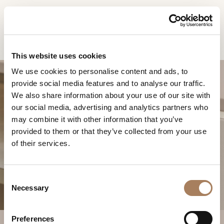
RU
Home
Продукты
Zero тумба тв
ЗАПРОС
ПРОДУКТЫ
This website uses cookies
ИНФОРМАЦИИ
We use cookies to personalise content and ads, to
ДИЗАЙНЕРЫ
provide social media features and to analyse our traffic.
Имя
ПОМЕЩЕНИЯ
We also share information about your use of our site with
и
our social media, advertising and analytics partners who
Компания
МАТЕРИАЛЫ
фамилия
may combine it with other information that you’ve
*
*
КОНТРАКТ
provided to them or that they’ve collected from your use
Номер
ZERO ТУМБА ТВ
of their services.
телефона
ПРЕДПРИЯТИЕ
*
Нация
NEWSROOM
*
*
C
ЗАГРУЗКА
Necessary
o
Город
n
МАГАЗИНЫ
*
s
Типология
Preferences
КОНТАКТЫ