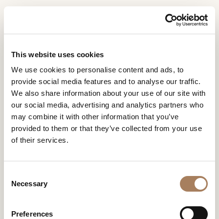
RU
Home
ПРОЕКТЫ
Роскошные яхты
ЗАПРОС
ПРОДУКТЫ
This website uses cookies
ИНФОРМАЦИИ
РОСКОШНЫЕ ЯХТЫ
We use cookies to personalise content and ads, to
ДИЗАЙНЕРЫ
provide social media features and to analyse our traffic.
Имя
Обстановка роскошной яхты Турри представляет
ПОМЕЩЕНИЯ
We also share information about your use of our site with
собой кульминацию его философии дизайна: создание
и
our social media, advertising and analytics partners who
пространств не только функциональных, но и
Компания
МАТЕРИАЛЫ
фамилия
необычайно красивых и гостеприимных. Каждый
may combine it with other information that you’ve
*
*
КОНТРАКТ
элемент был тщательно выбран, чтобы предложить
provided to them or that they’ve collected from your use
Номер
бескомпромиссную роскошь, превращая плавание в
of their services.
телефона
ПРЕДПРИЯТИЕ
незабываемое путешествие, наполненное
*
элегантностью и абсолютным комфортом.
Нация
РОСКОШНЫЕ ЯХТЫ
NEWSROOM
*
*
C
ЗАГРУЗКА
Necessary
o
Город
n
МАГАЗИНЫ
*
s
Типология
Preferences
КОНТАКТЫ