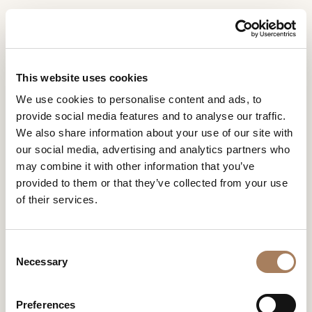
RU
Home
ПРОЕКТЫ
Частная Вилла Гонконг
ЗАПРОС
ПРОДУКТЫ
This website uses cookies
ИНФОРМАЦИИ
ЧАСТНАЯ ВИЛЛА ГОНКОНГ
We use cookies to personalise content and ads, to
ДИЗАЙНЕРЫ
provide social media features and to analyse our traffic.
Имя
Трехуровневая структура с двумя внешними дворами,
ПОМЕЩЕНИЯ
We also share information about your use of our site with
при входе завораживает обстановка внушительных
и
our social media, advertising and analytics partners who
размеров с очаровательной лестницей, ведущей из
Компания
МАТЕРИАЛЫ
фамилия
кухни на верхний этаж. Лакированная древесина –
may combine it with other information that you’ve
*
*
КОНТРАКТ
один из часто используемых материалов в дизайне
provided to them or that they’ve collected from your use
Номер
интерьера этого дома контрастирует с натуральным
of their services.
телефона
ПРЕДПРИЯТИЕ
ЧАСТНАЯ ВИЛЛА
рисунком почти матового мрамора, покрывающего
*
пол и отдельные части стен.
Нация
ГОНКОНГ
NEWSROOM
*
*
C
ЗАГРУЗКА
Necessary
o
Город
n
МАГАЗИНЫ
*
s
Типология
Preferences
КОНТАКТЫ