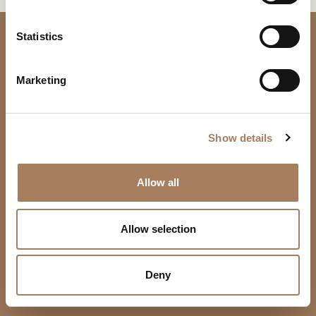
没有结果
*
e
户
n
类
t
Statistics
电
下载
新闻专区
型
S
子
学
e
邮
下载
主
Marketing
*
l
件
题
*
e
*
您已经有了密码
申请密码
信
*
c
息
总部和分公司
Show details
t
*
地点
i
产品
Via U. Foscolo 6
此内容受密码保护。 要查看它，请在下面输入您的密码：
o
复制链接
Allow all
22060 Carugo (CO) Italy
我声明我已阅读 Turri srl 根据 (EU) 2016/679 号条例 (GDPR) 第 13 条制
Consenso
沙发
n
*
TURRI SRL
定的隐私政策
T +39 031.760111
*
餐边柜-酒柜-电视柜
电子邮箱
我授权处理我的个人数据，以便接收新闻通讯和商业营销信息。
Consenso
机构
info@turri.it
餐桌
语言
Allow selection
标有 * 的数据为必填项，以便转发信息请求。
合约制造
Google Maps
椅子
英语
德语
Whatsapp
CAPTCHA
新闻专区
SOCIAL
茶几
意大利语
俄语
生产单位
Deny
下载
下载
简体中文
西班牙语
Facebook
Linkedin
睡床
Facebook
Via 2 Giugno
法语
新闻
Instagram
Weibo
NEWSLETTER
卧室配件
20836 Briosco (MB) Italy
Pinterest
Xiaohongshu
商店