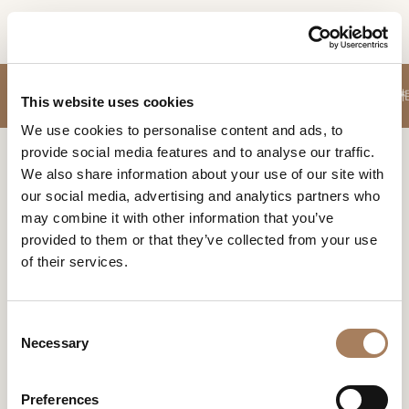
CN
信息请求
沙发
休闲椅
餐边柜-酒柜-电视柜
餐桌
椅子
茶几
睡床
卧室配件
脚凳
玄关
产品
This website uses cookies
姓
We use cookies to personalise content and ads, to
设计师
名
provide social media features and to analyse our traffic.
Home
壁灯
空间
公
We also share information about your use of our site with
*
司
our social media, advertising and analytics partners who
材料
壁灯
电
may combine it with other information that you’ve
*
合约制造
话
provided to them or that they’ve collected from your use
号
of their services.
销售网点
微
码
信
下载
*
国
号
C
*
过滤器
家
商店
*
Necessary
o
*
城
n
联系人
市
s
Preferences
机构
用