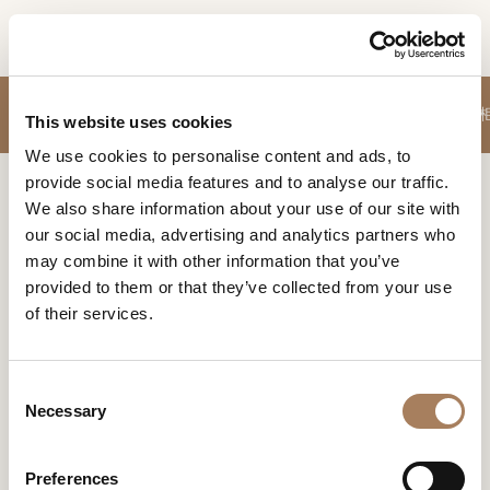
CN
信息请求
沙发
休闲椅
餐边柜-酒柜-电视柜
餐桌
椅子
茶几
睡床
卧室配件
脚凳
玄关
产品
This website uses cookies
姓
We use cookies to personalise content and ads, to
设计师
名
provide social media features and to analyse our traffic.
Home
照明
空间
公
We also share information about your use of our site with
*
司
our social media, advertising and analytics partners who
材料
照明
电
may combine it with other information that you’ve
*
合约制造
话
provided to them or that they’ve collected from your use
光线是家居环境塑造者。通过明暗对比，物品悄然地进入
号
焦点或者缓慢地淡入背景。选择合适的照明以创造空间所
of their services.
销售网点
微
需的光线，不论是彰显夸张的细节触感，清晰的光线，还
码
信
是温暖和煦的光芒。
下载
*
国
号
C
*
家
商店
*
Necessary
o
*
城
n
联系人
市
s
Preferences
机构
用