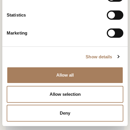
*
e
户
产品
系列
设计师
n
类
t
Statistics
电
下载
新闻专区
型
台灯
Roma
Gensler
S
子
过滤器
Product
学
e
邮
照明
Silhouette
下载
Design
主
Marketing
*
l
件
Consult
茶几
题
*
e
*
您已经有了密码
申请密码
Monica
信
*
落地
c
Armani
灯
息
Show details
t
*
i
此内容受密码保护。 要查看它，请在下面输入您的密码：
o
复制链接
Allow all
我声明我已阅读 Turri srl 根据 (EU) 2016/679 号条例 (GDPR) 第 13 条制
Consenso
n
*
定的隐私政策
*
电子邮箱
我授权处理我的个人数据，以便接收新闻通讯和商业营销信息。
Consenso
Allow selection
标有 * 的数据为必填项，以便转发信息请求。
Whatsapp
CAPTCHA
Deny
下载
Facebook