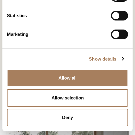
*
e
户
n
类
t
Statistics
电
下载
新闻专区
环境
Designer
型
S
子
餐厅
Matteo Nunziati
学
e
邮
下载
主
Marketing
*
l
件
题
*
请求信息
e
*
您已经有了密码
申请密码
信
*
c
息
Show details
t
Store locator
*
i
此内容受密码保护。 要查看它，请在下面输入您的密码：
o
复制链接
Allow all
我声明我已阅读 Turri srl 根据 (EU) 2016/679 号条例 (GDPR) 第 13 条制
Consenso
n
*
定的隐私政策
*
电子邮箱
我授权处理我的个人数据，以便接收新闻通讯和商业营销信息。
Consenso
Allow selection
标有 * 的数据为必填项，以便转发信息请求。
Whatsapp
CAPTCHA
Deny
下载
Facebook