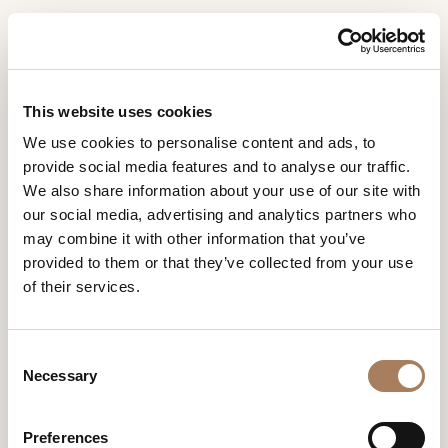
CN
Home
空间
Domus 餐厅
信息请求
产品
This website uses cookies
DOMUS 餐厅
姓
We use cookies to personalise content and ads, to
设计师
名
provide social media features and to analyse our traffic.
Domus 用餐區充滿了細節和珍貴的材料，木材、金屬和大
空间
公
We also share information about your use of our site with
*
理石，豐富了其現代設計。
司
our social media, advertising and analytics partners who
材料
电
may combine it with other information that you’ve
*
合约制造
话
provided to them or that they’ve collected from your use
号
of their services.
销售网点
微
码
信
下载
*
国
号
DOMUS 餐厅
C
*
家
商店
*
Necessary
o
*
城
n
联系人
市
s
Preferences
机构
用