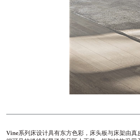
姓
名
*
公
司
*
电
话
号
微
码
信
*
号
国
*
*
家
*
城
市
Vine
系列床设计具有东方色彩，床头板与床架由真
*