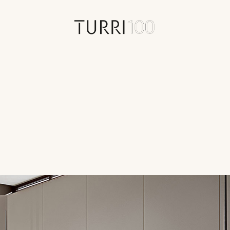
100 年
历史
查找离你最近的门店
合约制造
联系人
新闻专区
品牌代表
合同项目
新闻
品牌进程
价值观
虚拟游览