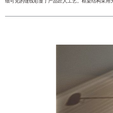
细可见的缝线彰显了产品匠人工艺。框架结构采用
用
此内容受密码保护。 要查看它
户
类
电
型
子
学
邮
主
*
件
题
*
*
*
信
息
*
我声明我已阅读 Turri srl 根
Consenso
我授权处理我的个人数据，
*
Consenso
标有 * 的数据为必填项，以便转发信息请求。
CAPTCHA