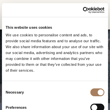
CN
Home
Atelier 椅子
信息请求
产品
This website uses cookies
姓
We use cookies to personalise content and ads, to
设计师
名
provide social media features and to analyse our traffic.
空间
公
We also share information about your use of our site with
*
司
our social media, advertising and analytics partners who
材料
电
may combine it with other information that you’ve
*
合约制造
话
provided to them or that they’ve collected from your use
ATELIER 椅子
号
of their services.
销售网点
微
码
信
下载
*
国
号
C
*
家
商店
*
Necessary
o
*
城
n
联系人
市
s
Preferences
机构
用