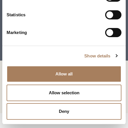
*
e
椅子
户
n
类
t
Statistics
电
下载
新闻专区
型
S
子
ATELIER 椅子
学
e
邮
下载
主
Marketing
*
l
件
题
*
e
*
您已经有了密码
申请密码
信
*
c
息
Show details
t
*
i
系列 :
Atelier
此内容受密码保护。 要查看它，请在下面输入您的密码：
o
复制链接
Allow all
我声明我已阅读 Turri srl 根据 (EU) 2016/679 号条例 (GDPR) 第 13 条制
Consenso
n
设计师:
Matteo Nunziati
*
定的隐私政策
*
电子邮箱
我授权处理我的个人数据，以便接收新闻通讯和商业营销信息。
Consenso
Allow selection
标有 * 的数据为必填项，以便转发信息请求。
Whatsapp
STORE LOCATOR
CAPTCHA
Deny
下载
Facebook