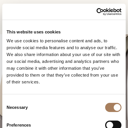
CN
Home
Pinnacle椅子
信息请求
产品
This website uses cookies
姓
We use cookies to personalise content and ads, to
设计师
名
provide social media features and to analyse our traffic.
空间
公
We also share information about your use of our site with
*
司
our social media, advertising and analytics partners who
材料
电
may combine it with other information that you’ve
*
合约制造
话
provided to them or that they’ve collected from your use
PINNACLE椅子
号
of their services.
销售网点
微
码
信
下载
*
国
号
C
*
家
商店
*
Necessary
o
*
城
n
联系人
市
s
Preferences
机构
用