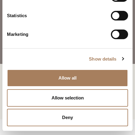
*
e
椅子
户
n
类
t
Statistics
电
下载
新闻专区
型
S
子
PINNACLE椅子
学
e
邮
下载
主
Marketing
*
l
件
题
*
e
*
您已经有了密码
申请密码
信
*
c
息
Show details
t
*
i
系列 :
Pinnacle
此内容受密码保护。 要查看它，请在下面输入您的密码：
o
复制链接
Allow all
我声明我已阅读 Turri srl 根据 (EU) 2016/679 号条例 (GDPR) 第 13 条制
Consenso
n
设计师:
Huang Quan
*
定的隐私政策
*
电子邮箱
我授权处理我的个人数据，以便接收新闻通讯和商业营销信息。
Consenso
Allow selection
标有 * 的数据为必填项，以便转发信息请求。
Whatsapp
STORE LOCATOR
CAPTCHA
Deny
下载
Facebook