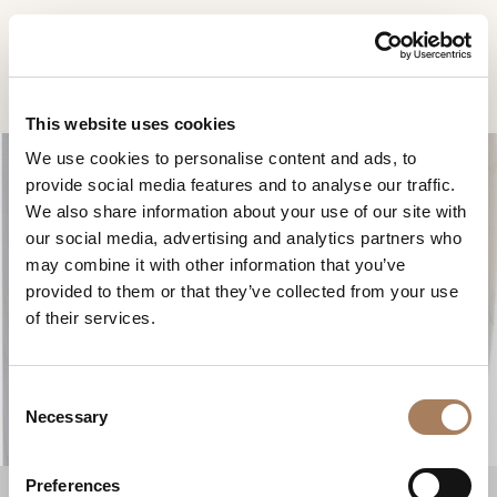
CN
Home
Silhouette台灯
信息请求
产品
This website uses cookies
姓
We use cookies to personalise content and ads, to
设计师
名
provide social media features and to analyse our traffic.
空间
公
We also share information about your use of our site with
*
司
our social media, advertising and analytics partners who
材料
电
may combine it with other information that you’ve
*
合约制造
话
provided to them or that they’ve collected from your use
SILHOUETTE台灯
号
of their services.
销售网点
微
码
信
下载
*
国
号
C
*
家
商店
*
Necessary
o
*
城
n
联系人
市
s
Preferences
机构
用