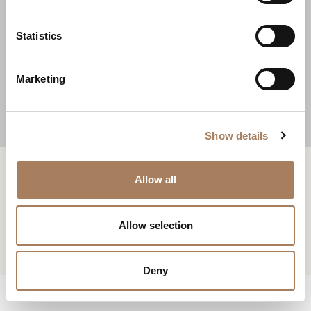
*
e
台灯
户
n
类
t
Statistics
电
下载
新闻专区
型
S
子
SILHOUETTE台灯
学
e
邮
下载
主
Marketing
*
l
件
题
*
e
*
您已经有了密码
申请密码
信
*
c
息
Show details
t
*
i
系列 :
Silhouette
此内容受密码保护。 要查看它，请在下面输入您的密码：
o
复制链接
Allow all
我声明我已阅读 Turri srl 根据 (EU) 2016/679 号条例 (GDPR) 第 13 条制
Consenso
n
设计师:
Gensler Product Design Consultant
*
定的隐私政策
*
电子邮箱
我授权处理我的个人数据，以便接收新闻通讯和商业营销信息。
Consenso
Allow selection
标有 * 的数据为必填项，以便转发信息请求。
Whatsapp
STORE LOCATOR
CAPTCHA
Deny
下载
Facebook