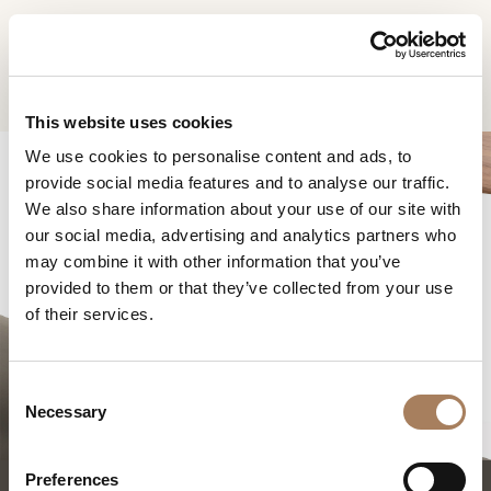
CN
Home
Soul 长餐桌
信息请求
产品
This website uses cookies
姓
We use cookies to personalise content and ads, to
设计师
名
provide social media features and to analyse our traffic.
空间
公
We also share information about your use of our site with
*
司
our social media, advertising and analytics partners who
材料
电
may combine it with other information that you’ve
*
合约制造
话
provided to them or that they’ve collected from your use
SOUL 长餐桌
号
of their services.
销售网点
微
码
信
下载
*
国
号
C
*
家
商店
*
Necessary
o
*
城
n
联系人
市
s
Preferences
机构
用