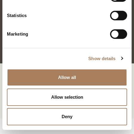
*
e
长方形桌子
户
n
类
t
Statistics
电
下载
新闻专区
型
S
子
SOUL 长餐桌
学
e
邮
下载
主
Marketing
*
l
件
题
*
e
*
您已经有了密码
申请密码
信
*
c
息
Show details
t
*
i
系列 :
Soul
此内容受密码保护。 要查看它，请在下面输入您的密码：
o
复制链接
Allow all
我声明我已阅读 Turri srl 根据 (EU) 2016/679 号条例 (GDPR) 第 13 条制
Consenso
n
设计师:
Giuseppe Viganò
*
定的隐私政策
*
电子邮箱
我授权处理我的个人数据，以便接收新闻通讯和商业营销信息。
Consenso
Allow selection
标有 * 的数据为必填项，以便转发信息请求。
Whatsapp
STORE LOCATOR
CAPTCHA
Deny
下载
Facebook