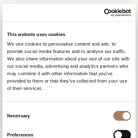
RU
Home
Дизайнеры
Arianna Crosetta - Studio MILO
ЗАПРОС
ПРОДУКТЫ
This website uses cookies
ИНФОРМАЦИИ
We use cookies to personalise content and ads, to
ARIANNA CROSETTA –
ДИЗАЙНЕРЫ
ARIANNA CROSETTA
provide social media features and to analyse our traffic.
Имя
STUDIO MILO
ПОМЕЩЕНИЯ
We also share information about your use of our site with
- STUDIO MILO
и
our social media, advertising and analytics partners who
Компания
МАТЕРИАЛЫ
фамилия
Arianna Crosetta
– архитектор и дизайнер с
may combine it with other information that you’ve
международным опытом работы, который отражает
*
*
КОНТРАКТ
provided to them or that they’ve collected from your use
глубокую чувствительность к дизайну.
Номер
of their services.
телефона
ПРЕДПРИЯТИЕ
В 2015 году она стала одним из основателей
Studio
*
Нация
NEWSROOM
MILO
, взяв на себя роль креативного директора
*
*
миланского офиса. Ее студия сотрудничает с самыми
C
ЗАГРУЗКА
престижными именами на международной и
Necessary
o
Город
итальянской сцене, работая в самых разных областях –
n
МАГАЗИНЫ
*
от дизайна жилых и коммерческих интерьеров до
s
Типология
выставочного дизайна, от дизайна продукции до арт-
Preferences
КОНТАКТЫ