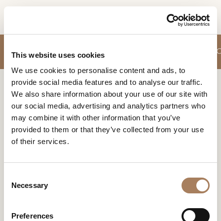
RU
ЗАПРОС
ДИВАНЫ
КРЕСЛИЦА
ШКАФЫ ДЛЯ СТОЛОВЫХ И ГОСТИНЫХ
ПРОДУКТЫ
This website uses cookies
ИНФОРМАЦИИ
We use cookies to personalise content and ads, to
ДИЗАЙНЕРЫ
provide social media features and to analyse our traffic.
Имя
Home
Продукты
Кабинет
ПОМЕЩЕНИЯ
We also share information about your use of our site with
и
our social media, advertising and analytics partners who
Компания
МАТЕРИАЛЫ
фамилия
КАБИНЕТ
may combine it with other information that you’ve
*
*
КОНТРАКТ
provided to them or that they’ve collected from your use
Номер
of their services.
телефона
ПРЕДПРИЯТИЕ
*
Нация
NEWSROOM
*
*
C
ЗАГРУЗКА
Necessary
o
Город
Продотт
Коллекци
Дизайне
n
о
я
ры
МАГАЗИНЫ
*
s
Типология
Preferences
КОНТАКТЫ