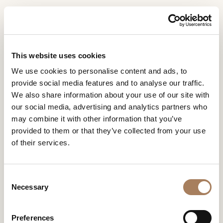
RU
Home
Помещения
Atelier Спальня
ЗАПРОС
ПРОДУКТЫ
This website uses cookies
ИНФОРМАЦИИ
ATELIER СПАЛЬНЯ
We use cookies to personalise content and ads, to
ДИЗАЙНЕРЫ
provide social media features and to analyse our traffic.
Имя
Именно детали одежды определяют новую спальню
ПОМЕЩЕНИЯ
We also share information about your use of our site with
Atelier
и
, спроектированную
Маттео Нунциати
.
our social media, advertising and analytics partners who
Вдохновленные ателье высокой моды, именно эти
Компания
МАТЕРИАЛЫ
фамилия
детали раскрывают мастерство и
may combine it with other information that you’ve
ноу-хау
Турри
.
*
*
КОНТРАКТ
provided to them or that they’ve collected from your use
Номер
of their services.
телефона
ПРЕДПРИЯТИЕ
*
Нация
NEWSROOM
*
*
C
ЗАГРУЗКА
Necessary
o
Город
ATELIER СПАЛЬНЯ
n
МАГАЗИНЫ
*
s
Типология
Preferences
КОНТАКТЫ