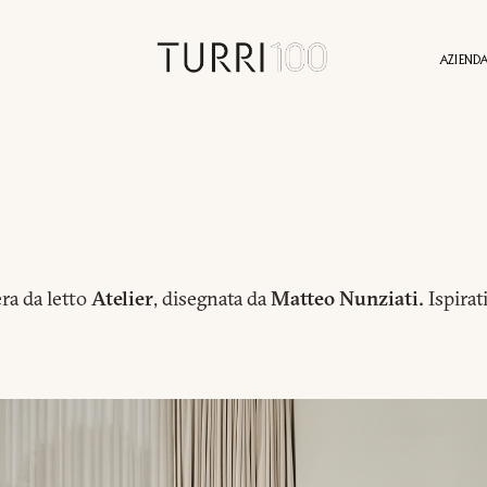
AZIEND
NI
STORIA
SOSTENIBILITÀ
CONTATTI
SERVIZI
PRESS AREA
PROGETTI
IDENTITÀ
AGENTI
NEWS
VALORI
VIRTU
ra da letto
Atelier
, disegnata da
Matteo Nunziati.
Ispirati