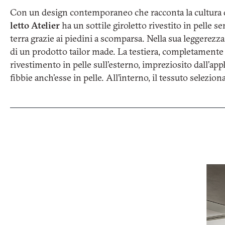
Con un design contemporaneo che racconta la cultura del
letto Atelier
ha un sottile giroletto rivestito in pelle 
R
terra grazie ai piedini a scomparsa. Nella sua leggerezza
di un prodotto tailor made. La testiera, completamente 
rivestimento in pelle sull’esterno, impreziosito dall’app
Nome
fibbie anch’esse in pelle. All’interno, il tessuto selezion
e
cognome
Azienda
*
*
Recapito
telefonico*
Nazione
*
*
Città
(richiesto)
*
Tipologia