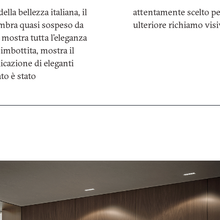
la bellezza italiana, il
attentamente scelto pe
sembra quasi sospeso da
ulteriore richiamo visi
ICHIESTA INFORMAZION
 mostra tutta l’eleganza
imbottita, mostra il
licazione di eleganti
ato è stato
DOWNLOAD
ATELIER SLEEPING
Hai già la password
Richiedi password