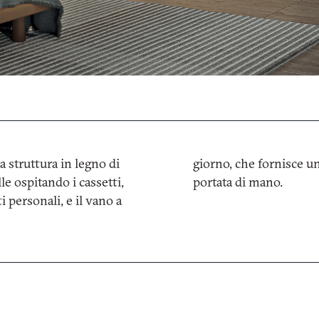
a struttura in legno di
oggetti da avere sempre a
le ospitando i cassetti,
portata di mano.
 personali, e il vano a