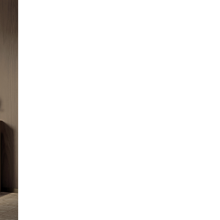
Email
Facebook
mento (EU) 2016/679 (GDPR) *
*
 di marketing commerciale