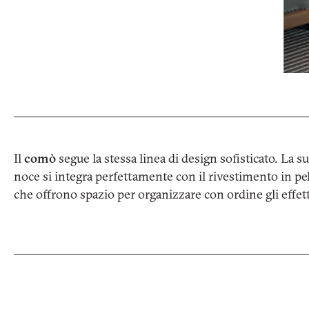
Il
comò
segue la stessa linea di design sofisticato. La su
giorno, che fornisce un’esposizione equilibrata per 
noce si integra perfettamente con il rivestimento in pel
che offrono spazio per organizzare con ordine gli effetti