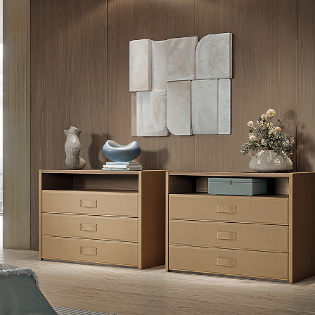
assword. Per visualizzarlo inserisci la password qui sotto:
Copia link
Whatsapp
SCARICA
e dell’Informativa Privacy Turri srl ai sensi dell’art. 13 del Regola
miei dati personali per la finalità ricezione di newsletter e finalità
 inoltrare la richiesta di informazioni