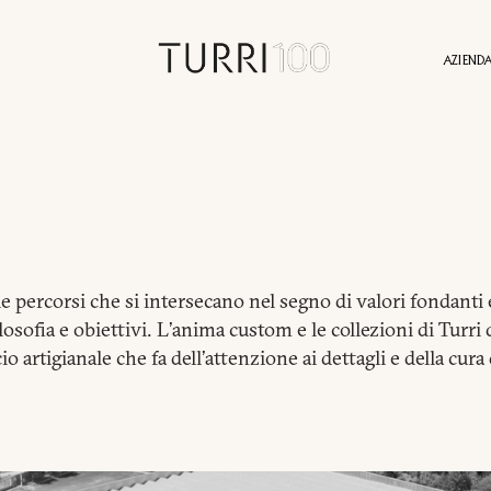
AZIEND
NI
STORIA
SOSTENIBILITÀ
CONTATTI
SERVIZI
PRESS AREA
PROGETTI
IDENTITÀ
AGENTI
NEWS
VALORI
VIRTU
percorsi che si intersecano nel segno di valori fondanti e
ilosofia e obiettivi. L’anima custom e le collezioni di Tur
o artigianale che fa dell’attenzione ai dettagli e della cur