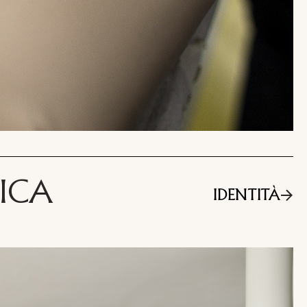
I
NICA
IDENTITÀ