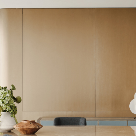
assword. Per visualizzarlo inserisci la password qui sotto:
Copia link
Whatsapp
SCARICA
e dell’Informativa Privacy Turri srl ai sensi dell’art. 13 del Regola
miei dati personali per la finalità ricezione di newsletter e finalità
 inoltrare la richiesta di informazioni