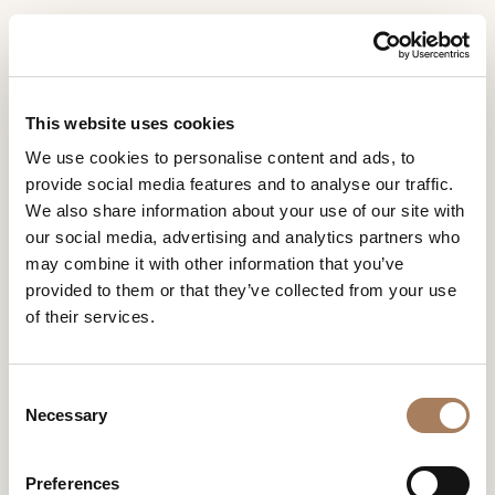
RU
Home
Помещения
Roma Столовая
ЗАПРОС
ПРОДУКТЫ
This website uses cookies
ИНФОРМАЦИИ
ROMA СТОЛОВАЯ
We use cookies to personalise content and ads, to
ДИЗАЙНЕРЫ
provide social media features and to analyse our traffic.
Имя
Встреча бренда Turri с интернациональным стилем
ПОМЕЩЕНИЯ
We also share information about your use of our site with
Моники Армани привела к созданию коллекции Roma,
и
our social media, advertising and analytics partners who
в которой ощущается идеальный баланс между
Компания
МАТЕРИАЛЫ
фамилия
эстетикой и инновационным взглядом, между
may combine it with other information that you’ve
*
*
КОНТРАКТ
технологиями и традициями, характерный для
provided to them or that they’ve collected from your use
Номер
стилистики итальянского дизайнера и в равном
of their services.
телефона
ПРЕДПРИЯТИЕ
степени свойственный технологиям предприятия
*
Turri.
Нация
NEWSROOM
*
*
C
ROMA СТОЛОВАЯ
ЗАГРУЗКА
Necessary
o
Город
n
МАГАЗИНЫ
*
s
Типология
Preferences
КОНТАКТЫ