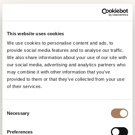
RU
Home
Пресс-центр
WESTERN LIVING CANADA
ЗАПРОС
WESTERN LIVING
ПРОДУКТЫ
This website uses cookies
ИНФОРМАЦИИ
CANADA
WESTERN LIVING CANADA
We use cookies to personalise content and ads, to
ДИЗАЙНЕРЫ
provide social media features and to analyse our traffic.
Имя
ПОМЕЩЕНИЯ
We also share information about your use of our site with
и
our social media, advertising and analytics partners who
Компания
МАТЕРИАЛЫ
фамилия
may combine it with other information that you’ve
*
*
КОНТРАКТ
provided to them or that they’ve collected from your use
Номер
of their services.
телефона
ПРЕДПРИЯТИЕ
*
Нация
NEWSROOM
*
*
C
ЗАГРУЗКА
Necessary
o
Город
n
МАГАЗИНЫ
*
s
Типология
Preferences
КОНТАКТЫ