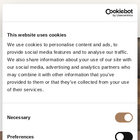
RU
Home
Продукты
Domus прикроватная тумбочка
ЗАПРОС
ПРОДУКТЫ
This website uses cookies
ИНФОРМАЦИИ
We use cookies to personalise content and ads, to
ДИЗАЙНЕРЫ
provide social media features and to analyse our traffic.
Имя
ПОМЕЩЕНИЯ
We also share information about your use of our site with
и
our social media, advertising and analytics partners who
DOMUS
Компания
МАТЕРИАЛЫ
фамилия
may combine it with other information that you’ve
*
ПРИКРОВАТНАЯ
*
КОНТРАКТ
provided to them or that they’ve collected from your use
Номер
ТУМБОЧКА
of their services.
телефона
ПРЕДПРИЯТИЕ
*
Нация
NEWSROOM
*
*
C
ЗАГРУЗКА
Necessary
o
Город
n
МАГАЗИНЫ
*
s
Типология
Preferences
КОНТАКТЫ