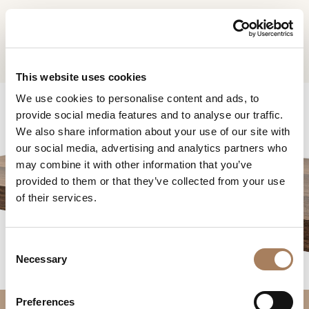
RU
Home
Продукты
Domus Этажерка
ЗАПРОС
ПРОДУКТЫ
This website uses cookies
ИНФОРМАЦИИ
We use cookies to personalise content and ads, to
ДИЗАЙНЕРЫ
provide social media features and to analyse our traffic.
Имя
ПОМЕЩЕНИЯ
We also share information about your use of our site with
и
our social media, advertising and analytics partners who
Компания
МАТЕРИАЛЫ
фамилия
may combine it with other information that you’ve
*
*
КОНТРАКТ
provided to them or that they’ve collected from your use
Номер
DOMUS ЭТАЖЕРКА
of their services.
телефона
ПРЕДПРИЯТИЕ
*
Нация
NEWSROOM
*
*
C
ЗАГРУЗКА
Necessary
o
Город
n
МАГАЗИНЫ
*
s
Типология
Preferences
КОНТАКТЫ