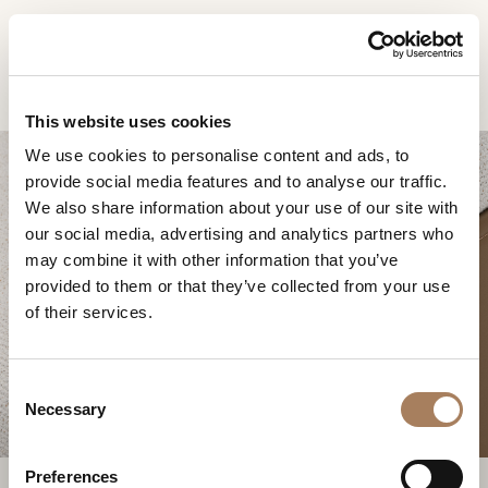
RU
Home
Продукты
Soul Кресло
ЗАПРОС
ПРОДУКТЫ
This website uses cookies
ИНФОРМАЦИИ
We use cookies to personalise content and ads, to
ДИЗАЙНЕРЫ
provide social media features and to analyse our traffic.
Имя
ПОМЕЩЕНИЯ
We also share information about your use of our site with
и
our social media, advertising and analytics partners who
Компания
МАТЕРИАЛЫ
фамилия
may combine it with other information that you’ve
*
*
КОНТРАКТ
provided to them or that they’ve collected from your use
Номер
SOUL КРЕСЛО
of their services.
телефона
ПРЕДПРИЯТИЕ
*
Нация
NEWSROOM
*
*
C
ЗАГРУЗКА
Necessary
o
Город
n
МАГАЗИНЫ
*
s
Типология
Preferences
КОНТАКТЫ