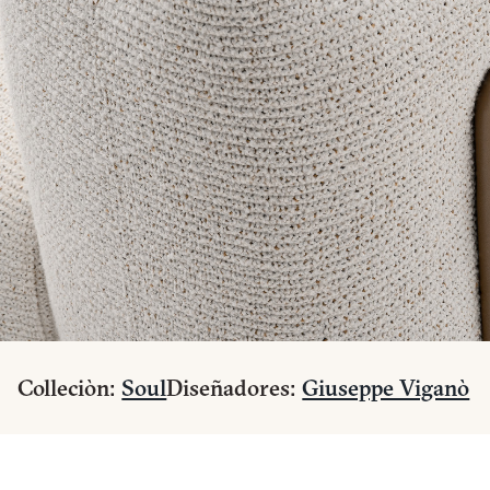
Colleciòn:
Soul
Diseñadores:
Giuseppe Viganò