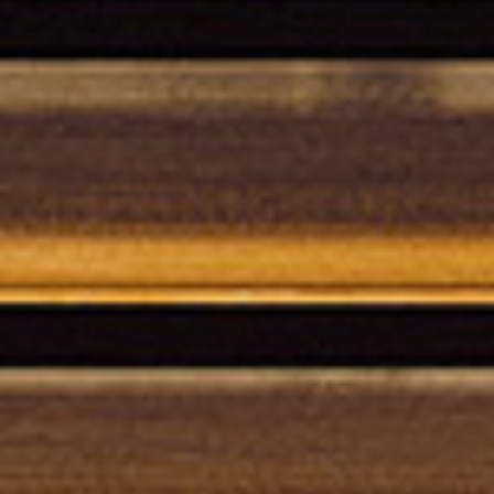
on contraseña. Para verlo, introduzca su contraseña a continuación:
Copiar link
Whatsapp
DESCARGAR
ica de Privacidad de Turri srl de conformidad con el art. 13 del Reg
is datos personales con la finalidad de recibir newsletters y fines d
orward the request for information