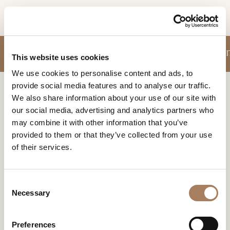
ES
SOLICITUD DE
SOFÁS
SILLONES
MUEBLESE CONTENEDORES
MESAS
SILLAS
MESI
PRODUCTOS
This website uses cookies
INFORMACIÓN
We use cookies to personalise content and ads, to
DESIGNER
provide social media features and to analyse our traffic.
Nombre
Home
Productos
Sillas
AMBIENTES
We also share information about your use of our site with
y
our social media, advertising and analytics partners who
Agencia
MATERIALES
apellido
SILLAS
may combine it with other information that you’ve
*
*
CONTRACT
provided to them or that they’ve collected from your use
Un equilibrio perfecto entre convivencia y rigor, estos
Número
asientos hablan de un estilo de vida con una dimensión
of their services.
de
EMPRESA
humana en la que se inspira su diseño.
teléfono
Nación
NEWSROOM
*
*
C
*
DESCARGAR
Necessary
o
Ciudad
n
TIENDAS
*
s
Tipología
Preferences
CONTACTO