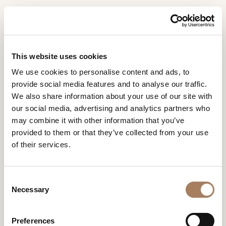
ES
Home
Contract
SOLICITUD DE
PRODUCTOS
This website uses cookies
INFORMACIÓN
TURRI CONTRACT
We use cookies to personalise content and ads, to
DESIGNER
provide social media features and to analyse our traffic.
Nombre
La división de Turri dedicada a la ejecución directa de
AMBIENTES
We also share information about your use of our site with
proyectos.
y
our social media, advertising and analytics partners who
Agencia
MATERIALES
apellido
may combine it with other information that you’ve
Turri ha desarrollado con orgullo uno especial a lo largo
*
*
CONTRACT
del tiempo división de contratos dedicada
provided to them or that they’ve collected from your use
Número
exclusivamente a proyectos llave en mano: villas privadas,
of their services.
de
EMPRESA
oficinas, tiendas, hoteles y yates.La empresa también se
teléfono
Nación
CONTRACT
especializa en FF&E para proyectos residencial y
NEWSROOM
*
hosteleria, emplea recursos creativos y productivos e
*
C
*
implementa colaboraciones con arquitectos y diseñadores
DESCARGAR
Necessary
o
Ciudad
para ofrecer al cliente un servicio completo. La gama de
n
TIENDAS
*
soluciones para el interiorismo es amplia y diersificada y
s
Tipología
responde a las necesidades de un público internacional y
Preferences
CONTACTO