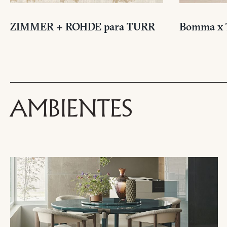
ZIMMER + ROHDE para TURR
Bomma x 
SOL
Nombre
y
apellido
Agencia
AMBIENTES
*
*
Número
de
teléfono
Nación
*
*
*
Ciudad
*
Tipología
de