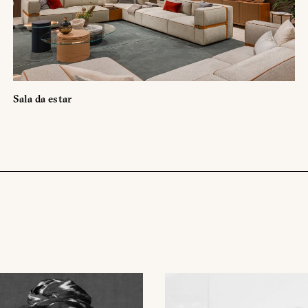
on contraseña. Para verlo, introduzca su contraseña a continuación:
Copiar link
Whatsapp
Sala da estar
DESCARGAR
ica de Privacidad de Turri srl de conformidad con el art. 13 del Reg
is datos personales con la finalidad de recibir newsletters y fines d
orward the request for information