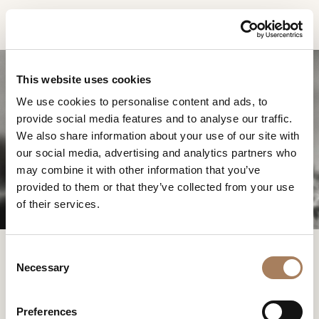
DE
INFORMATIONSANFR
PRODUKTE
This website uses cookies
AGE
We use cookies to personalise content and ads, to
DESIGNER
provide social media features and to analyse our traffic.
Name
RÄUME
We also share information about your use of our site with
und
our social media, advertising and analytics partners who
Unternehmen
MATERIALIEN
Nachname
may combine it with other information that you’ve
*
*
CONTRACTING
provided to them or that they’ve collected from your use
Telefonnummer
of their services.
*
UNTERNEHMEN
*
Nation
NEWSROOM
*
C
DOWNLOADBEREICH
Necessary
o
Stadt
ITALIAN PERFECTION.
n
GESCHÄFTE
*
SINCE 1925
s
Benutzertypologie
Preferences
KONTAKTE