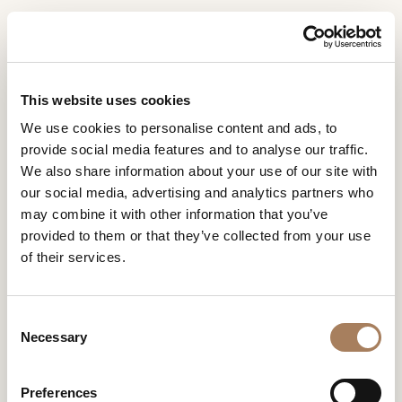
DE
Home
Unternehmen
Identität
INFORMATIONSANFR
PRODUKTE
This website uses cookies
AGE
IDENTITÄT
We use cookies to personalise content and ads, to
DESIGNER
provide social media features and to analyse our traffic.
Name
RÄUME
We also share information about your use of our site with
und
our social media, advertising and analytics partners who
Unternehmen
MATERIALIEN
Nachname
may combine it with other information that you’ve
*
*
CONTRACTING
provided to them or that they’ve collected from your use
Telefonnummer
of their services.
*
UNTERNEHMEN
*
Nation
NEWSROOM
*
C
DOWNLOADBEREICH
Necessary
o
Stadt
n
GESCHÄFTE
*
s
Benutzertypologie
Preferences
KONTAKTE