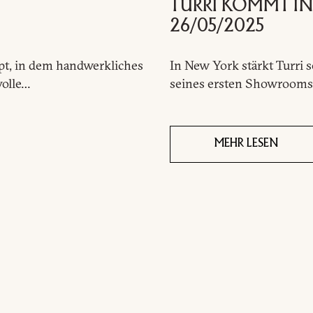
TURRI KOMMT I
26/05/2025
NFORMATIONSANFRAG
ept, in dem handwerkliches
In New York stärkt Turri 
volle…
seines ersten Showrooms 
MEHR LESEN
DOWNLOADBEREICH
N
AKTUELLES
Sie haben bereits das Passwort
Passwort anfordern