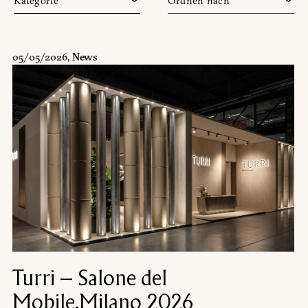
Kategorie
Ordnen nach
News
Jahr
Mailaddresse
05/05/2026
,
News
Facebook
EU) Verordnung 2016/679
fangs und zu kommerziellen
Turri – Salone del
Mobile.Milano 2026