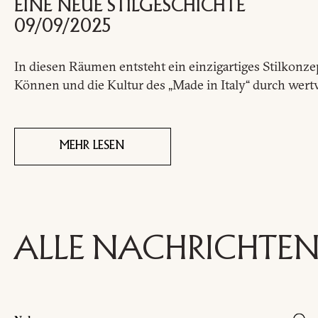
EINE NEUE STILGESCHICHTE
09/09/2025
I
In diesen Räumen entsteht ein einzigartiges Stilkonz
Können und die Kultur des „Made in Italy“ durch wert
Name
und
Nachname
Unternehmen
MEHR LESEN
*
*
Telefonnummer
*
Nation
*
*
ALLE NACHRICHTE
Stadt
*
Benutzertypologie