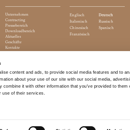
Unternehmen
Englisch
Deutsch
Contracting
Italienisch
Russisch
Pressebereich
Chinesisch
Spanisch
Downloadbereich
Französisch
Aktuelles
Geschäfte
Kontakte
Cookie Policy
Privacy Policy
s
Whistleblowing
Unternehmensrichtlinie
ise content and ads, to provide social media features and to an
rmation about your use of our site with our social media, advertis
 combine it with other information that you’ve provided to them o
 use of their services.
to the management and coordination of Dexelance S.p.a.