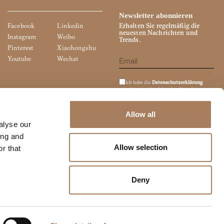
Newsletter abonnieren
Facebook
Linkedin
Erhalten Sie regelmäßig die
neuesten Nachrichten und
Instagram
Weibo
Trends.
Pinterest
Xiaohongshu
Youtube
Wechat
Ich habe die
Datenschutzerklärung
gelesen und möchte den Newsletter
abonnieren.
Ich bin damit einverstanden, dass meine
personenbezogenen Daten zum Zweck
Allow all
des Direktmarketings (Newsletter,
alyse our
Werbematerial, Marktforschung usw.)
weitergegeben werden.
ing and
Allow selection
r that
Deny
INFOS ANFORDERN