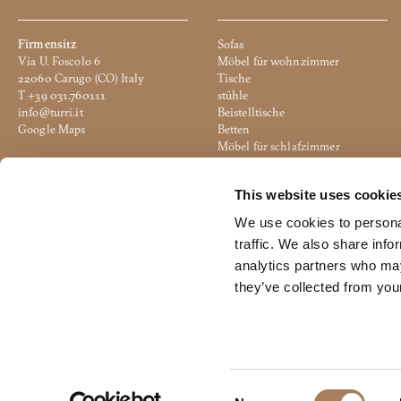
Firmensitz
Sofas
Via U. Foscolo 6
Möbel für wohnzimmer
22060 Carugo (CO) Italy
Tische
T +39 031.760111
stühle
info@turri.it
Beistelltische
Google Maps
Betten
Möbel für schlafzimmer
Produktive Einheit
Beleuchtung
Via 2 Giugno
Accesoires
This website uses cookie
20836 Briosco (MB) Italy
Hocker
Google Maps
Büro
We use cookies to personal
traffic. We also share info
analytics partners who may
they’ve collected from your
© 2024 Turri srl All Rights Reserved - C.F./P.IVA 04108500135 - Subject 
C