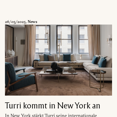
ützt. Um es anzuzeigen, geben Sie bitte unten Ihr Passwort ein:
Link kopieren
26/05/2025
,
News
Whatsapp
DOWNLOADBEREICH
tenschutzerklärung von Turri srl gemäß Art. gelesen habe. 13 zur (
g meiner personenbezogenen Daten zum Zweck des Newsletter-Emp
orward the request for information
Turri kommt in New York an
In New York stärkt Turri seine internationale