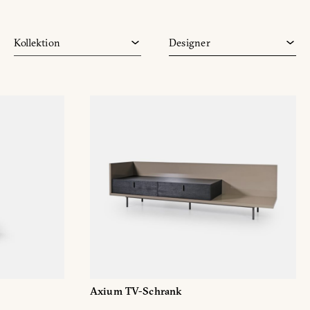
Vine
Marco Acerbis
Zenit
Matteo Nunziati
Kollektion
Designer
Zero
Monica Armani
Axium TV-Schrank