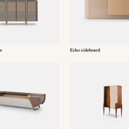
ützt. Um es anzuzeigen, geben Sie bitte unten Ihr Passwort ein:
Whatsapp
DOWNLOADBEREICH
e
Echo sideboard
tenschutzerklärung von Turri srl gemäß Art. gelesen habe. 13 zur (
g meiner personenbezogenen Daten zum Zweck des Newsletter-Emp
orward the request for information