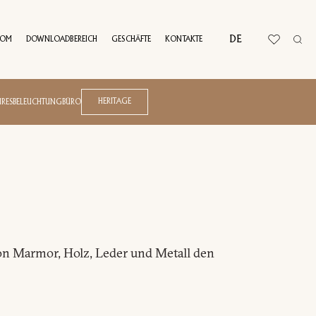
DE
OOM
DOWNLOADBEREICH
GESCHÄFTE
KONTAKTE
RTUELLE TOUR
HERITAGE
IRES
BELEUCHTUNG
BÜRO
Atelier
Axium
Blues
Domus
Echo
Kenobi
on Marmor, Holz, Leder und Metall den
Melting Light
Andrea Bonini
Pinnacle
Frank Jiang
Roma
Giuseppe Viganò
Soul
Huang Quan