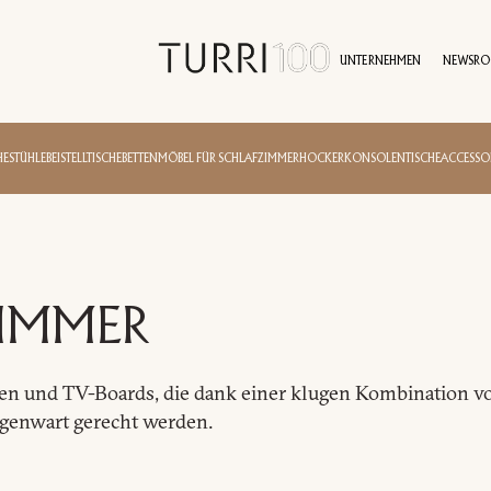
UNTERNEHMEN
NEWSR
GESCHICHTE
DIENSTLEISTUNGEN
NACHHALTIGKEIT
PRESSEBEREICH
KONTAKTE
VERTRETER
AKTUELLES
IDENTITÄT
PROJEKTE
WERTE
VI
HE
STÜHLE
BEISTELLTISCHE
BETTEN
MÖBEL FÜR SCHLAFZIMMER
HOCKER
KONSOLENTISCHE
ACCESSO
IMMER
inen und TV-Boards, die dank einer klugen Kombination v
genwart gerecht werden.
Anrichte
Bar-Möbel
Kabinett