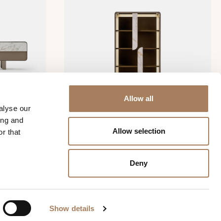
Allow all
alyse our
ing and
Soul Vitrine
Allow selection
r that
Deny
INFOS ANFORDERN
Show details