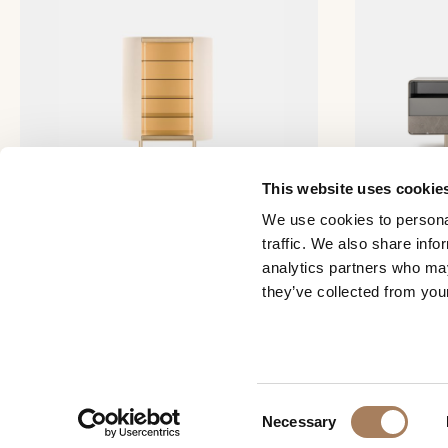
This website uses cookie
We use cookies to personal
traffic. We also share info
Roma Vitrine
Soul Anricht
analytics partners who may
they’ve collected from your
C
Necessary
o