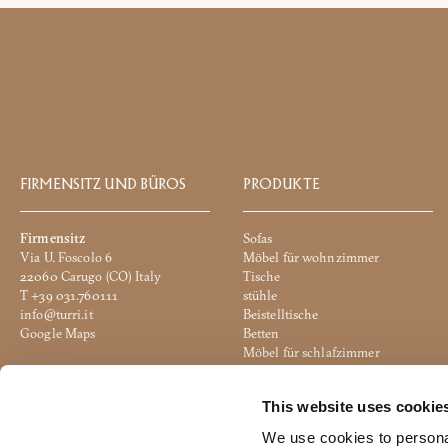
CAPTCHA
FIRMENSITZ UND BÜROS
PRODUKTE
Firmensitz
Sofas
Via U. Foscolo 6
Möbel für wohnzimmer
22060 Carugo (CO) Italy
Tische
T +39 031.760111
stühle
info@turri.it
Beistelltische
Google Maps
Betten
Möbel für schlafzimmer
Produktive Einheit
Beleuchtung
Via 2 Giugno
Accesoires
This website uses cookie
20836 Briosco (MB) Italy
Hocker
Google Maps
Büro
We use cookies to personal