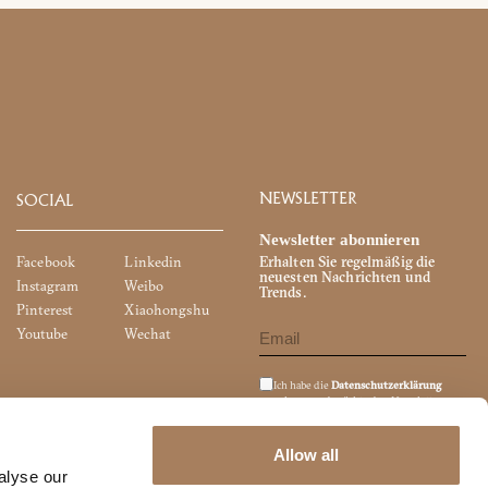
NEWSLETTER
SOCIAL
Newsletter abonnieren
Facebook
Linkedin
Erhalten Sie regelmäßig die
neuesten Nachrichten und
Instagram
Weibo
Trends.
Pinterest
Xiaohongshu
Youtube
Wechat
Ich habe die
Datenschutzerklärung
gelesen und möchte den Newsletter
abonnieren.
Ich bin damit einverstanden, dass meine
personenbezogenen Daten zum Zweck
Allow all
des Direktmarketings (Newsletter,
alyse our
Werbematerial, Marktforschung usw.)