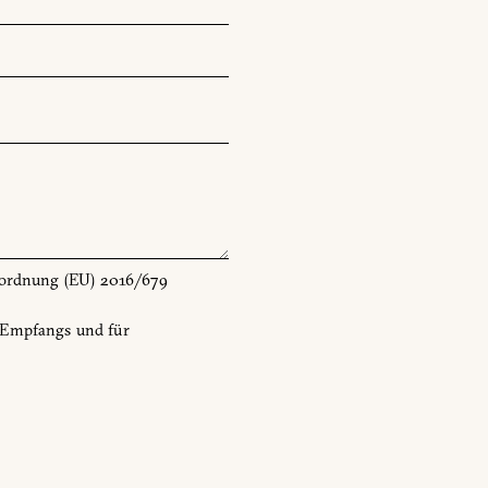
Mailaddresse
Facebook
erordnung (EU) 2016/679
-Empfangs und für
EU) Verordnung 2016/679
fangs und zu kommerziellen