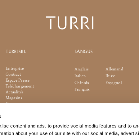
TURRI SRL
LANGUE
Entreprise
Anglais
Allemand
Contract
Italien
Russe
Espace Presse
Chinois
Espagnol
Téléchargement
Français
Actualités
Magasins
Contact
Politique de cookies
Politique de confidentialité
s
Whistleblowing
ise content and ads, to provide social media features and to an
Politique de l'entreprise
rmation about your use of our site with our social media, advertis