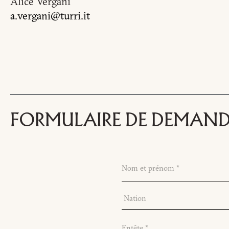
Alice Vergani
a.vergani@turri.it
DE
FORMULAIRE DE DEMANDE
Nom
et
surnom
Entreprise
*
Nom
*
et
Numéro
prénom
Nation
de
*
*
téléphone
Nation
*
*
Entête
*