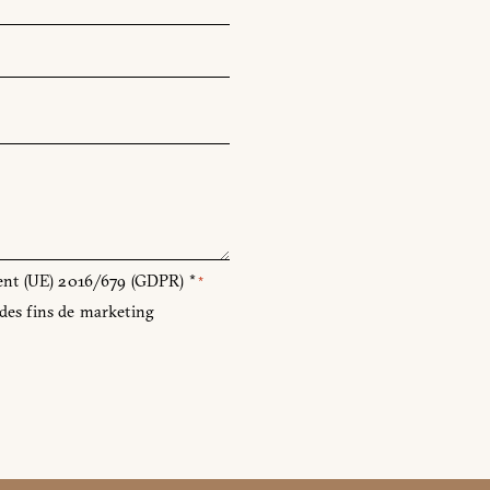
sse
-dessous :
Email
Facebook
ement (UE) 2016/679 (GDPR) *
*
 des fins de marketing
ment (UE) 2016/679 (RGPD)
*
 des fins de marketing commercial