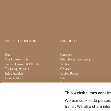
SIÈGE ET BUREAUX
PRODUITS
Site
Canapès
Via U. Foscolo 6
Meubles rangement jour
22060 Carugo (CO) Italy
Tables
T +39 031.760111
Chiases
info@turri.it
Tables Basses
Google Maps
Lits
Complements de nuit
Unité productive
Accessoires
Via 2 Giugno
Eclairage
This website uses cookie
20836 Briosco (MB) Italy
Pouf
We use cookies to personal
Google Maps
Office
traffic. We also share info