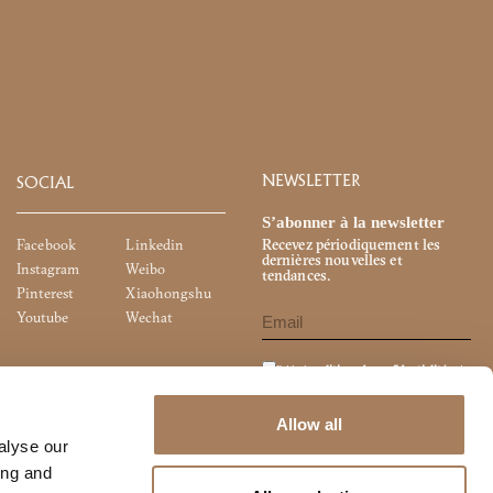
NEWSLETTER
SOCIAL
S’abonner à la newsletter
Facebook
Linkedin
Recevez périodiquement les
dernières nouvelles et
Instagram
Weibo
tendances.
Pinterest
Xiaohongshu
Youtube
Wechat
J'ai lu la
politique de confidentialité
et je
souhaite m'abonner à la newsletter.
Je consens à la divulgation de mes
données personnelles à des fins de
Allow all
marketing direct (lettres d'information,
alyse our
matériel publicitaire, études de marché,
etc.)
ing and