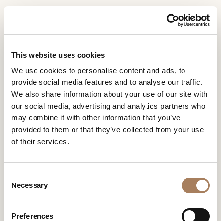
FR
Home
Entreprise
Virtual Tour
DEMANDE
PRODUITS
This website uses cookies
D'INFORMATION
VIRTUAL TOUR
We use cookies to personalise content and ads, to
DESIGNER
provide social media features and to analyse our traffic.
Nom
Découvrez les collections Turri dans une visite virtuelle
LOCALS
We also share information about your use of our site with
de l’exposition.
et
our social media, advertising and analytics partners who
Entreprise
MATÉRIEL
surnom
may combine it with other information that you’ve
*
*
CONTRACT
provided to them or that they’ve collected from your use
Numéro
of their services.
de
ENTREPRISE
téléphone
Nation
NEWSROOM
*
*
C
*
TÉLÉCHARGEMENT
VIRTUAL TOUR
Necessary
o
Ville
n
DISTRIBUTION
*
s
Type
Preferences
CONTACTS