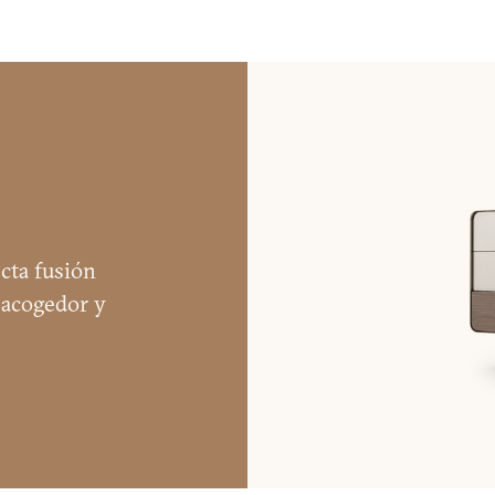
ICITUD DE INFORMAC
cta fusión
 acogedor y
DESCARGAR
SOUL CÓMODA
Ya tienes la contraseña
Solicitar contraseña