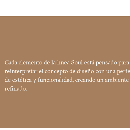
SOL
Nombre
y
apellido
Agencia
*
Cada elemento de la línea Soul está pensado para
*
reinterpretar el concepto de diseño con una perfe
Número
de estética y funcionalidad, creando un ambiente
de
refinado.
teléfono
Nación
*
*
*
Ciudad
*
Tipología
de