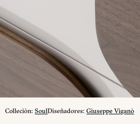
Colleciòn:
Soul
Diseñadores:
Giuseppe Viganò