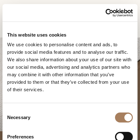
RU
Home
Продукты
Soul модульный диван
ЗАПРОС
ПРОДУКТЫ
This website uses cookies
ИНФОРМАЦИИ
We use cookies to personalise content and ads, to
ДИЗАЙНЕРЫ
provide social media features and to analyse our traffic.
Имя
ПОМЕЩЕНИЯ
We also share information about your use of our site with
и
our social media, advertising and analytics partners who
Компания
МАТЕРИАЛЫ
фамилия
may combine it with other information that you’ve
*
SOUL МОДУЛЬНЫЙ
*
КОНТРАКТ
provided to them or that they’ve collected from your use
Номер
ДИВАН
of their services.
телефона
ПРЕДПРИЯТИЕ
*
Нация
NEWSROOM
*
*
C
ЗАГРУЗКА
Necessary
o
Город
n
МАГАЗИНЫ
*
s
Типология
Preferences
КОНТАКТЫ