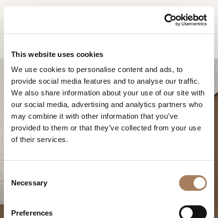
FR
Home
Produits
Soul canapé modulable
DEMANDE
PRODUITS
This website uses cookies
D'INFORMATION
We use cookies to personalise content and ads, to
DESIGNER
provide social media features and to analyse our traffic.
Nom
LOCALS
We also share information about your use of our site with
et
our social media, advertising and analytics partners who
Entreprise
MATÉRIEL
surnom
may combine it with other information that you’ve
*
SOUL CANAPÉ
*
CONTRACT
provided to them or that they’ve collected from your use
Numéro
MODULABLE
of their services.
de
ENTREPRISE
téléphone
Nation
NEWSROOM
*
*
C
*
TÉLÉCHARGEMENT
Necessary
o
Ville
n
DISTRIBUTION
*
s
Type
Preferences
CONTACTS