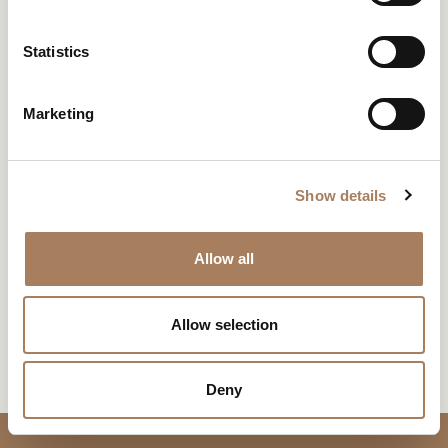
e
пользователя
Типология
Адрес
n
*
Мультибрендовый
Downtown Vancouver 830
Электронная
t
Statistics
магазин
West Pender Street
почта
Загрузка
Пресс-центр
S
Vancouver BC
ЗАГРУЗКА
*
Объект
e
Marketing
телефон
Электронная почта
*
ARK INTERIOR
l
У вас уже есть пароль
Запрос пароля
604. 558. 4888
info@arkinteriors.ca
Сообщение
e
VANCOUVER
*
c
Show details
t
Запросить информацию
Этот контент защищен паролем. Для просмотра
i
введите свой пароль ниже:
o
Я заявляю, что ознакомился с Политикой конфиденциальности Turri
Согласие
Копировать ссылку
Allow all
*
srl в соответствии со ст. 13 Регламента (ЕС) 2016/679 (GDPR)
n
*
Я разрешаю обработку моих персональных данных для получения
Согласие
Предлагаемые услуги
Электронная почта
информационных бюллетеней и коммерческих маркетинговых
целей
Allow selection
The data marked with * are mandatory in order to forward the request for information
Whatsapp
Галерея
CAPTCHA
Progetti - Arredi - Su Misura - Oggetti - Accessori -
ЗАГРУЗКА
Deny
Consulenza
Facebook
1
/
3