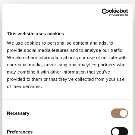
RU
Home
Магазины
Dizain Interni
ЗАПРОС
ПРОДУКТЫ
This website uses cookies
ИНФОРМАЦИИ
DIZAIN INTERNI
We use cookies to personalise content and ads, to
ДИЗАЙНЕРЫ
provide social media features and to analyse our traffic.
Имя
ПОМЕЩЕНИЯ
We also share information about your use of our site with
и
our social media, advertising and analytics partners who
Компания
МАТЕРИАЛЫ
фамилия
may combine it with other information that you’ve
*
*
КОНТРАКТ
provided to them or that they’ve collected from your use
Номер
of their services.
телефона
ПРЕДПРИЯТИЕ
*
Нация
NEWSROOM
*
*
C
ЗАГРУЗКА
Necessary
o
Город
n
МАГАЗИНЫ
*
s
Типология
Preferences
КОНТАКТЫ