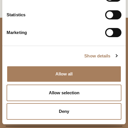
*
e
户
n
没有结果
类
t
Statistics
电
下载
新闻专区
型
S
子
学
e
邮
下载
主
Marketing
*
l
件
题
*
e
*
您已经有了密码
申请密码
信
*
c
息
Show details
t
*
i
总部和分公司
此内容受密码保护。 要查看它，请在下面输入您的密码：
o
复制链接
Allow all
地点
我声明我已阅读 Turri srl 根据 (EU) 2016/679 号条例 (GDPR) 第 13 条制
Consenso
n
产品
*
定的隐私政策
Via U. Foscolo 6
*
电子邮箱
我授权处理我的个人数据，以便接收新闻通讯和商业营销信息。
22060 Carugo (CO) Italy
Consenso
沙发
TURRI SRL
Allow selection
标有 * 的数据为必填项，以便转发信息请求。
T +39 031.760111
餐边柜-酒柜-电视柜
Whatsapp
CAPTCHA
机构
info@turri.it
餐桌
语言
合约制造
Google Maps
Deny
下载
椅子
英语
德语
Facebook
新闻专区
SOCIAL
茶几
意大利语
俄语
生产单位
下载
简体中文
西班牙语
Facebook
Linkedin
睡床