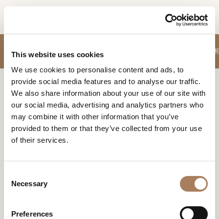
CN
信息请求
沙发
休闲椅
餐边柜-酒柜-电视柜
餐桌
椅子
茶几
睡床
卧室配件
脚凳
玄关
产品
This website uses cookies
姓
We use cookies to personalise content and ads, to
设计师
名
provide social media features and to analyse our traffic.
Home
躺椅
空间
公
We also share information about your use of our site with
*
司
our social media, advertising and analytics partners who
材料
躺椅
电
may combine it with other information that you’ve
*
合约制造
话
provided to them or that they’ve collected from your use
Turri 躺椅具有巨大的审美冲击力，它们为最多样化的环境
号
提供了风格和优雅，保证了舒适的座椅。
of their services.
销售网点
微
码
信
下载
*
国
号
C
*
家
商店
*
Necessary
o
*
城
n
联系人
过滤器
市
s
Preferences
机构
用