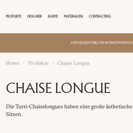
PRODUKTE
DESIGNER
RÄUME
MATERIALIEN
CONTRACTING
100 JAHRE
SOFAS
SESSEL
MÖBEL FÜR WOHNZIMMER
TISC
Home
Produkte
Chaise Longue
I
CHAISE LONGUE
Name
und
Die Turri-Chaiselongues haben eine große ästhetische
Nachname
Sitzen.
Unternehmen
*
*