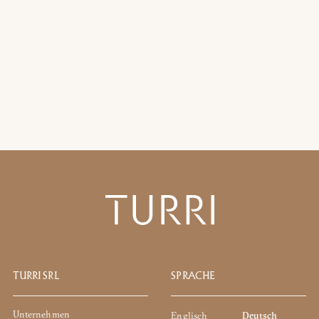
DOWNLOADBEREICH
Sie haben bereits das Passwort
Passwort anfordern
Link kopieren
ützt. Um es anzuzeigen, geben Sie bitte unten Ihr Passwort ein:
Whatsapp
DOWNLOADBEREICH
TURRI SRL
SPRACHE
tenschutzerklärung von Turri srl gemäß Art. gelesen habe. 13 zur (
Unternehmen
Englisch
Deutsch