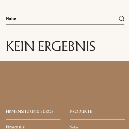
Telefonnummer
*
Nation
*
*
Stadt
*
KEIN ERGEBNIS
Benutzertypologie
*
Dieser Inhalt ist passwortgesch
Mailaddresse
*
Objekt
*
Nachricht
*
FIRMENSITZ UND BÜROS
PRODUKTE
Ich erkläre, dass ich die Da
Zustimmung
Firmensitz
Sofas