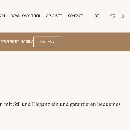
DE
OOM
DOWNLOADBEREICH
GESCHÄFTE
KONTAKTE
RTUELLE TOUR
HERITAGE
IRES
BELEUCHTUNG
BÜRO
E
n mit Stil und Eleganz ein und garantieren bequemes