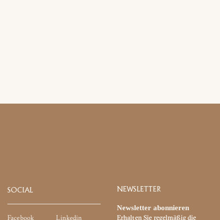
Mailaddresse
Facebook
NEWSLETTER
SOCIAL
Newsletter abonnieren
EU) Verordnung 2016/679
Facebook
Linkedin
Erhalten Sie regelmäßig die