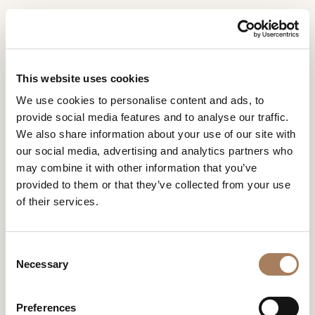
CN
Home
新闻专区
MODO DE VIDA PUERTO RICO
信息请求
MODO DE VIDA
产品
This website uses cookies
PUERTO RICO
MODO DE VIDA PUERTO RICO
姓
We use cookies to personalise content and ads, to
设计师
名
provide social media features and to analyse our traffic.
空间
公
We also share information about your use of our site with
*
司
our social media, advertising and analytics partners who
材料
电
may combine it with other information that you’ve
*
合约制造
话
provided to them or that they’ve collected from your use
号
of their services.
销售网点
微
码
信
下载
*
国
号
C
*
家
商店
*
Necessary
o
*
城
n
联系人
市
s
Preferences
机构
用