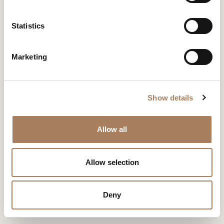
*
e
户
n
类
t
Statistics
电
下载
新闻专区
型
S
子
学
e
邮
下载
主
Marketing
*
l
件
题
*
e
*
您已经有了密码
申请密码
信
*
c
息
Show details
t
*
i
此内容受密码保护。 要查看它，请在下面输入您的密码：
o
Allow all
我声明我已阅读 Turri srl 根据 (EU) 2016/679 号条例 (GDPR) 第 13 条制
Consenso
n
*
定的隐私政策
*
我授权处理我的个人数据，以便接收新闻通讯和商业营销信息。
Consenso
Allow selection
标有 * 的数据为必填项，以便转发信息请求。
复制链接
CAPTCHA
Deny
下载
电子邮箱
Whatsapp